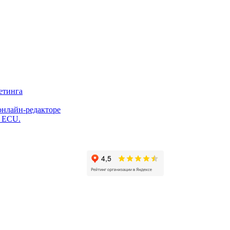
етинга
онлайн-редакторе
и ECU.