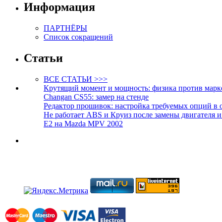
Информация
ПАРТНЁРЫ
Список сокращений
Статьи
ВСЕ СТАТЬИ >>>
Крутящий момент и мощность: физика против марк
Changan CS55: замер на стенде
Редактор прошивок: настройка требуемых опций в 
Не работает ABS и Круиз после замены двигателя 
E2 на Mazda MPV 2002