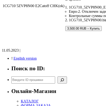
1CG710 5ZVP8N00 E2Catoff CHK(ok)
1CG710_5ZVP8N00_E2C
Евро-2. Отключен задн
Контрольные суммы п
1CG710_5ZVP8N00.bin 
3,500.00 RUB – Купить
11.05.2023 |
!
English version
Поиск по ID:
Поиск
Онлайн-Магазин
КАТАЛОГ
ФОРМА ЗАКАЗА