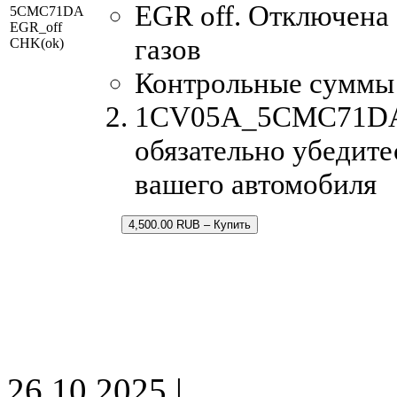
EGR off. Отключена
5CMC71DA
EGR_off
газов
CHK(ok)
Контрольные суммы
1CV05A_5CMC71DA.b
обязательно убедите
вашего автомобиля
4,500.00 RUB – Купить
26.10.2025 |