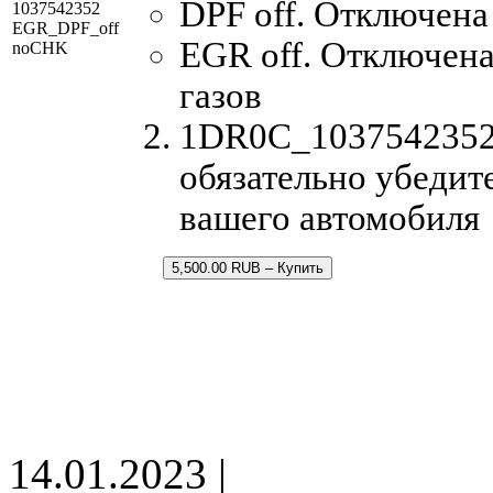
DPF off. Отключена
1037542352
EGR_DPF_off
EGR off. Отключен
noCHK
газов
1DR0C_1037542352.
обязательно убедит
вашего автомобиля
5,500.00 RUB – Купить
14.01.2023 |