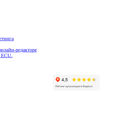
етинга
онлайн-редакторе
и ECU.