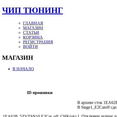
ЧИП ТЮНИНГ
ГЛАВНАЯ
МАГАЗИН
СТАТЬИ
КОРЗИНА
РЕГИСТРАЦИЯ
ВОЙТИ
МАГАЗИН
В НАЧАЛО
ID прошивки
В архиве сток 1EA62
В Stage1_E2Catoff сде
1. Отключен задние да
1EA62B_5ZVTSN10 E2Cat_off_CHK(ok)