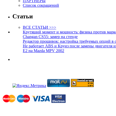
ПАРТНЁРЫ
Список сокращений
Статьи
ВСЕ СТАТЬИ >>>
Крутящий момент и мощность: физика против марк
Changan CS55: замер на стенде
Редактор прошивок: настройка требуемых опций в 
Не работает ABS и Круиз после замены двигателя 
E2 на Mazda MPV 2002