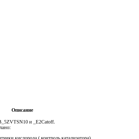
Описание
B_5ZVTSN10 и _E2Catoff.
лано:
тчики кислорода ( контроль катализатора).