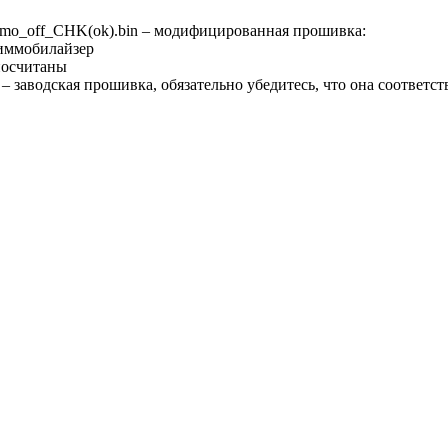
o_off_CHK(ok).bin – модифицированная прошивка:
иммобилайзер
посчитаны
 заводская прошивка, обязательно убедитесь, что она соответс