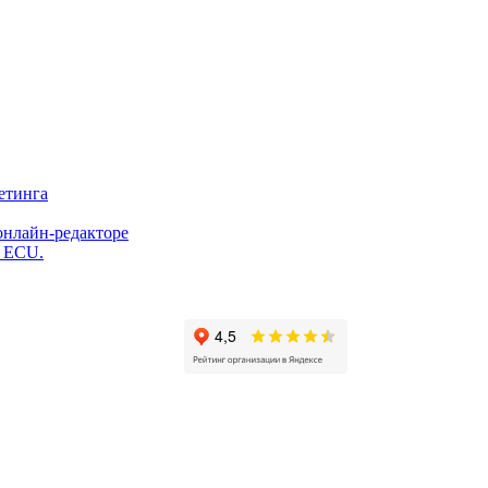
етинга
онлайн-редакторе
и ECU.