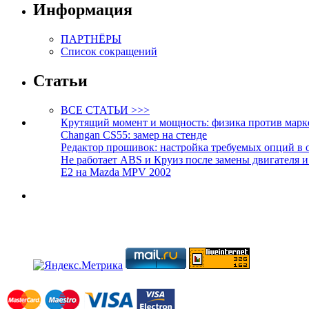
Информация
ПАРТНЁРЫ
Список сокращений
Статьи
ВСЕ СТАТЬИ >>>
Крутящий момент и мощность: физика против марк
Changan CS55: замер на стенде
Редактор прошивок: настройка требуемых опций в 
Не работает ABS и Круиз после замены двигателя 
E2 на Mazda MPV 2002