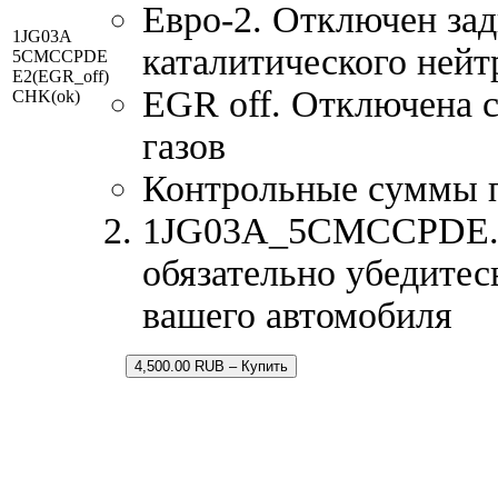
Евро-2. Отключен зад
1JG03A
каталитического нейт
5CMCCPDE
E2(EGR_off)
EGR off. Отключена 
CHK(ok)
газов
Контрольные суммы 
1JG03A_5CMCCPDE.bi
обязательно убедитес
вашего автомобиля
4,500.00 RUB – Купить