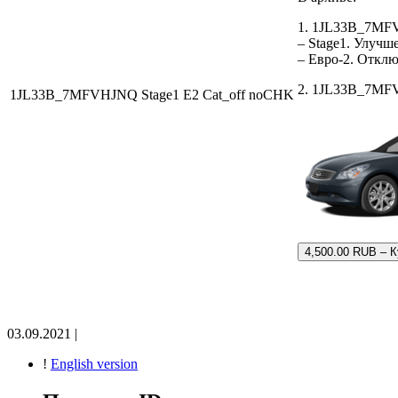
1. 1JL33B_7MF
– Stage1. Улуч
– Евро-2. Отклю
2. 1JL33B_7MFVH
1JL33B_7MFVHJNQ Stage1 E2 Cat_off noCHK
4,500.00 RUB – 
03.09.2021 |
!
English version