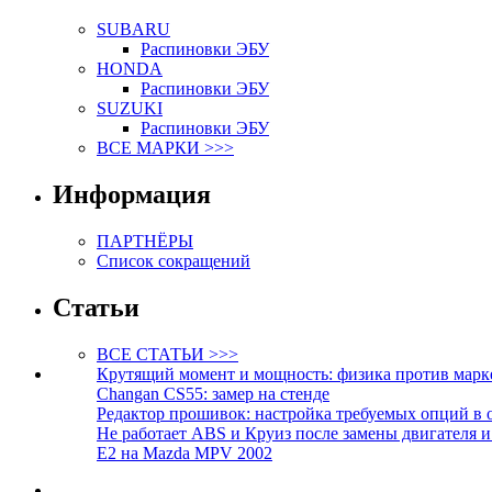
SUBARU
Распиновки ЭБУ
HONDA
Распиновки ЭБУ
SUZUKI
Распиновки ЭБУ
ВСЕ МАРКИ >>>
Информация
ПАРТНЁРЫ
Список сокращений
Статьи
ВСЕ СТАТЬИ >>>
Крутящий момент и мощность: физика против марк
Changan CS55: замер на стенде
Редактор прошивок: настройка требуемых опций в 
Не работает ABS и Круиз после замены двигателя 
E2 на Mazda MPV 2002