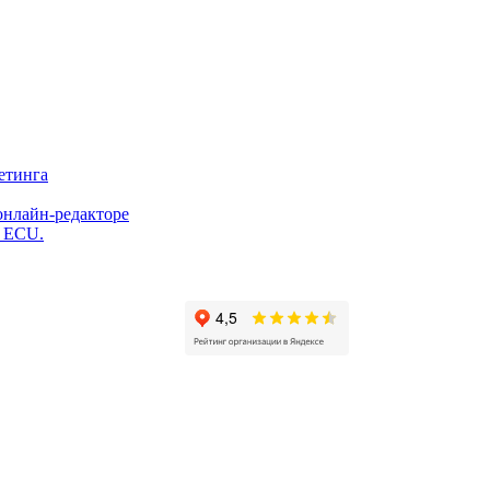
етинга
онлайн-редакторе
и ECU.