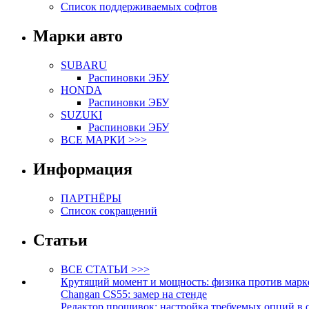
Список поддерживаемых софтов
Марки авто
SUBARU
Распиновки ЭБУ
HONDA
Распиновки ЭБУ
SUZUKI
Распиновки ЭБУ
ВСЕ МАРКИ >>>
Информация
ПАРТНЁРЫ
Список сокращений
Статьи
ВСЕ СТАТЬИ >>>
Крутящий момент и мощность: физика против марк
Changan CS55: замер на стенде
Редактор прошивок: настройка требуемых опций в 