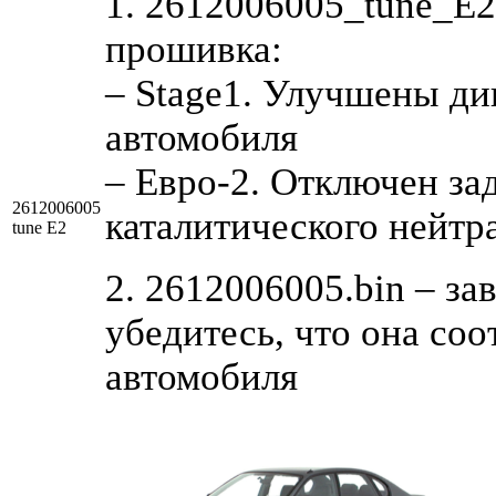
1. 2612006005_tune_E
прошивка:
– Stage1. Улучшены д
автомобиля
– Евро-2. Отключен за
2612006005
каталитического нейтр
tune E2
2. 2612006005.bin – за
убедитесь, что она со
автомобиля