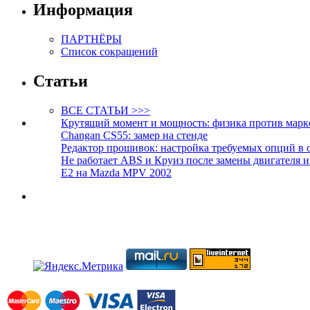
Информация
ПАРТНЁРЫ
Список сокращений
Статьи
ВСЕ СТАТЬИ >>>
Крутящий момент и мощность: физика против марк
Changan CS55: замер на стенде
Редактор прошивок: настройка требуемых опций в 
Не работает ABS и Круиз после замены двигателя 
E2 на Mazda MPV 2002