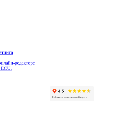
етинга
онлайн-редакторе
и ECU.