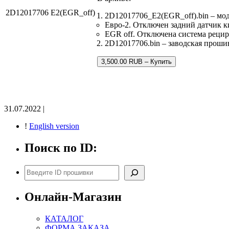
2D12017706 E2(EGR_off)
2D12017706_E2(EGR_off).bin – мо
Евро-2. Отключен задний датчик к
EGR off. Отключена система реци
2D12017706.bin – заводская прошив
3,500.00 RUB – Купить
31.07.2022 |
!
English version
Поиск по ID:
Поиск
Онлайн-Магазин
КАТАЛОГ
ФОРМА ЗАКАЗА