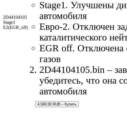
Stage1. Улучшены д
автомобиля
2D44104105
Stage1
Евро-2. Отключен за
E2(EGR_off)
каталитического ней
EGR off. Отключена
газов
2D44104105.bin – за
убедитесь, что она 
автомобиля
4,500.00 RUB – Купить