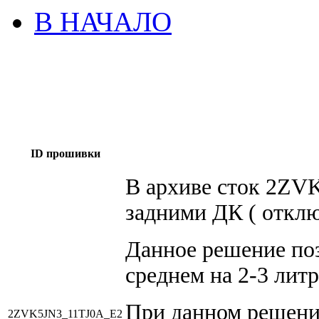
В НАЧАЛО
ID прошивки
В архиве сток 2ZV
задними ДК ( отклю
Данное решение поз
среднем на 2-3 литр
При данном решен
2ZVK5JN3_11TJ0A_E2