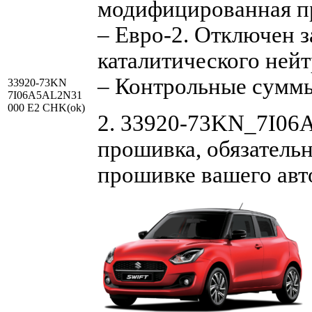
модифицированная п
– Евро-2. Отключен з
каталитического нейт
– Контрольные сумм
33920-73KN
7I06A5AL2N31
000 E2 CHK(ok)
2. 33920-73KN_7I06A
прошивка, обязательн
прошивке вашего ав