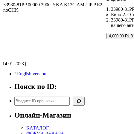
33980-81PP 00000 290C YKA K12C AM2 JP P E2
33980-81P
noCHK
Евро-2. От
33980-81P
вашего ав
4,000.00 RUB
14.01.2023 |
!
English version
Поиск по ID:
Поиск
Онлайн-Магазин
КАТАЛОГ
ФОРМА ЗАКАЗА