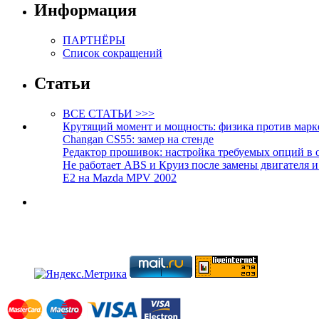
Информация
ПАРТНЁРЫ
Список сокращений
Статьи
ВСЕ СТАТЬИ >>>
Крутящий момент и мощность: физика против марк
Changan CS55: замер на стенде
Редактор прошивок: настройка требуемых опций в 
Не работает ABS и Круиз после замены двигателя 
E2 на Mazda MPV 2002