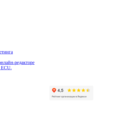
етинга
онлайн-редакторе
и ECU.