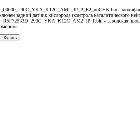
P_00000_290C_YKA_K12C_AM2_JP_P_E2_noCHK.bin – модифиц
ключен задний датчик кислорода (контроль каталитического ней
P_R5F72533D_290C_YKA_K12C_AM2_JP_P.bin – заводская прошивк
томобиля
 – Купить