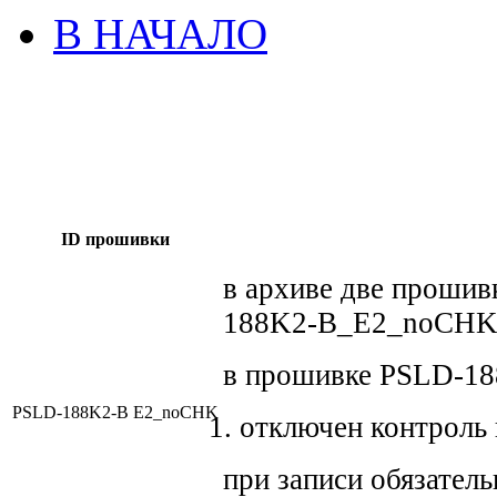
В НАЧАЛО
ID прошивки
в архиве две проши
188K2-B_E2_noCHK
в прошивке PSLD-1
PSLD-188K2-B E2_noCHK
отключен контроль 
при записи обязател