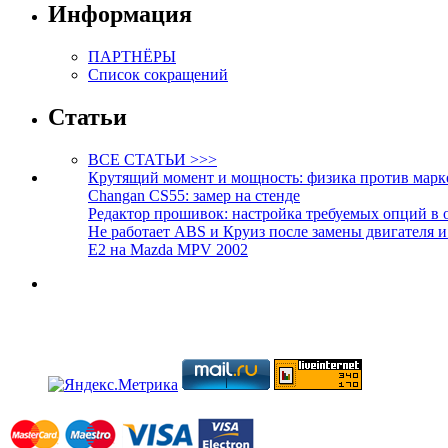
Информация
ПАРТНЁРЫ
Список сокращений
Статьи
ВСЕ СТАТЬИ >>>
Крутящий момент и мощность: физика против марк
Changan CS55: замер на стенде
Редактор прошивок: настройка требуемых опций в 
Не работает ABS и Круиз после замены двигателя 
E2 на Mazda MPV 2002