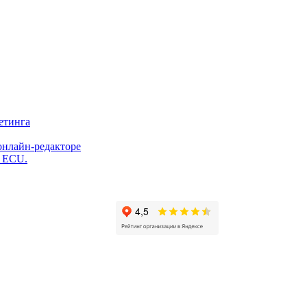
етинга
онлайн-редакторе
и ECU.