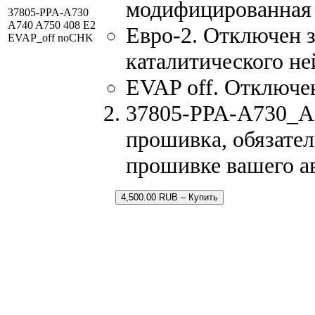
модифицированная
37805-PPA-A730
A740 A750 408 E2
Евро-2. Отключен з
EVAP_off noCHK
каталитического не
EVAP off. Отключен
37805-PPA-A730_A7
прошивка, обязател
прошивке вашего а
4,500.00 RUB – Купить