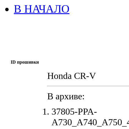
В НАЧАЛО
ID прошивки
Honda CR-V
В архиве:
37805-PPA-
A730_A740_A750_4