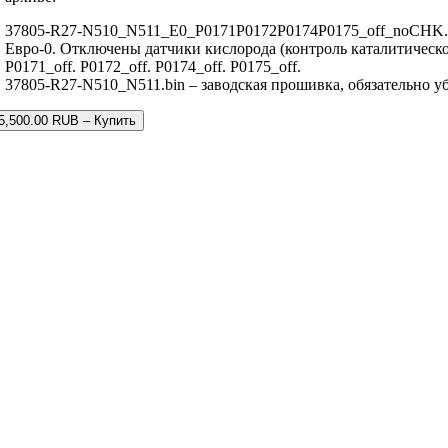
37805-R27-N510_N511_E0_P0171P0172P0174P0175_off_noCHK.b
Евро-0. Отключены датчики кислорода (контроль каталитическо
P0171_off. P0172_off. P0174_off. P0175_off.
37805-R27-N510_N511.bin – заводская прошивка, обязательно у
5,500.00 RUB – Купить