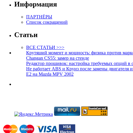
Информация
ПАРТНЁРЫ
Список сокращений
Статьи
ВСЕ СТАТЬИ >>>
Крутящий момент и мощность: физика против марк
Changan CS55: замер на стенде
Редактор прошивок: настройка требуемых опций в 
Не работает ABS и Круиз после замены двигателя 
E2 на Mazda MPV 2002