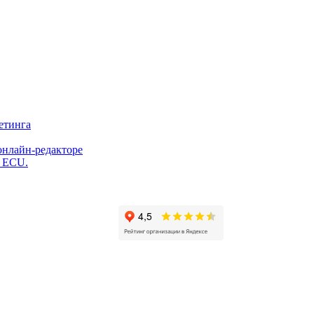
етинга
онлайн-редакторе
и ECU.