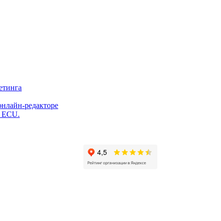
етинга
онлайн-редакторе
и ECU.