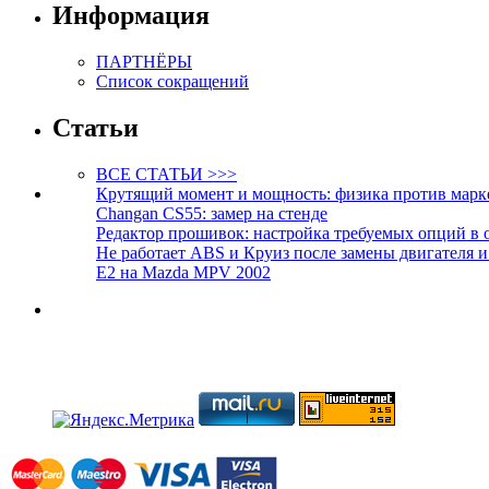
Информация
ПАРТНЁРЫ
Список сокращений
Статьи
ВСЕ СТАТЬИ >>>
Крутящий момент и мощность: физика против марк
Changan CS55: замер на стенде
Редактор прошивок: настройка требуемых опций в 
Не работает ABS и Круиз после замены двигателя 
E2 на Mazda MPV 2002