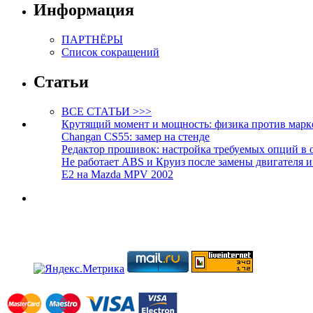
Информация
ПАРТНЁРЫ
Список сокращений
Статьи
ВСЕ СТАТЬИ >>>
Крутящий момент и мощность: физика против марк
Changan CS55: замер на стенде
Редактор прошивок: настройка требуемых опций в 
Не работает ABS и Круиз после замены двигателя 
E2 на Mazda MPV 2002