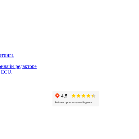
етинга
онлайн-редакторе
и ECU.