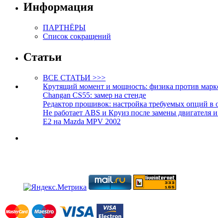
Информация
ПАРТНЁРЫ
Список сокращений
Статьи
ВСЕ СТАТЬИ >>>
Крутящий момент и мощность: физика против марк
Changan CS55: замер на стенде
Редактор прошивок: настройка требуемых опций в 
Не работает ABS и Круиз после замены двигателя 
E2 на Mazda MPV 2002