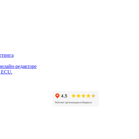
етинга
онлайн-редакторе
и ECU.