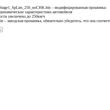
Stage1_SpLim_250_noCHK.bin – модифицированная прошивка:
 динамические характеристики автомобиля
ости увеличено до 250км/ч
n – заводская прошивка, обязательно убедитесь, что она соотве
ь