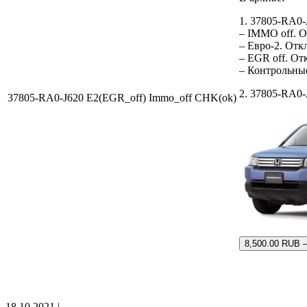
1. 37805-RA0
– IMMO off. 
– Евро-2. Отк
– EGR off. О
– Контрольны
2. 37805-RA0-
37805-RA0-J620 E2(EGR_off) Immo_off CHK(ok)
8,500.00 RUB 
18.10.2021 |