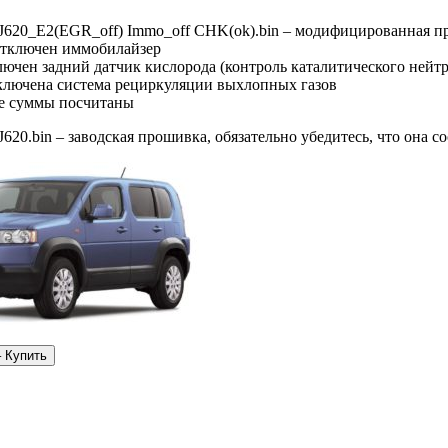
-J620_E2(EGR_off) Immo_off CHK(ok).bin – модифицированная п
Отключен иммобилайзер
лючен задний датчик кислорода (контроль каталитического нейтр
тключена система рециркуляции выхлопных газов
е суммы посчитаны
J620.bin – заводская прошивка, обязательно убедитесь, что она 
– Купить