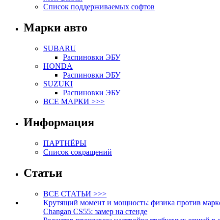
Список поддерживаемых софтов
Марки авто
SUBARU
Распиновки ЭБУ
HONDA
Распиновки ЭБУ
SUZUKI
Распиновки ЭБУ
ВСЕ МАРКИ >>>
Информация
ПАРТНЁРЫ
Список сокращений
Статьи
ВСЕ СТАТЬИ >>>
Крутящий момент и мощность: физика против марк
Changan CS55: замер на стенде