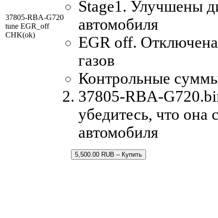
Stage1. Улучшены д
37805-RBA-G720
автомобиля
tune EGR_off
CHK(ok)
EGR off. Отключен
газов
Контрольные суммы
37805-RBA-G720.bin
убедитесь, что она
автомобиля
5,500.00 RUB – Купить