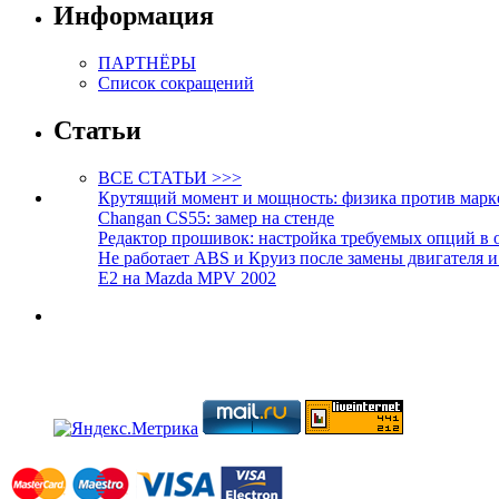
Информация
ПАРТНЁРЫ
Список сокращений
Статьи
ВСЕ СТАТЬИ >>>
Крутящий момент и мощность: физика против марк
Changan CS55: замер на стенде
Редактор прошивок: настройка требуемых опций в 
Не работает ABS и Круиз после замены двигателя 
E2 на Mazda MPV 2002