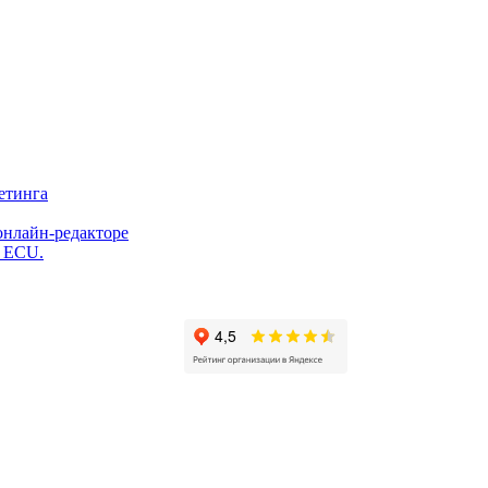
етинга
онлайн-редакторе
и ECU.