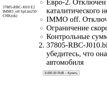
Евро-2. Отключен 
37805-RBC-J010 E2
каталитического н
IMMO_off SpLim250
CHK(ok)
IMMO off. Отклю
Ограничение скор
Контрольные сум
37805-RBC-J010.bi
убедитесь, что он
автомобиля
9,000.00 RUB – Купить