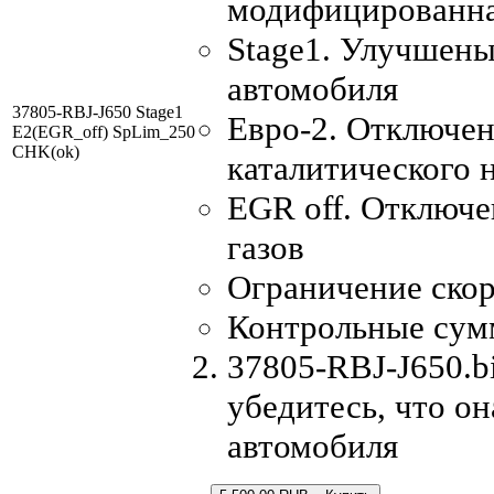
модифицированна
Stage1. Улучшены
автомобиля
37805-RBJ-J650 Stage1
Евро-2. Отключен
E2(EGR_off) SpLim_250
CHK(ok)
каталитического 
EGR off. Отключ
газов
Ограничение скор
Контрольные сум
37805-RBJ-J650.b
убедитесь, что о
автомобиля