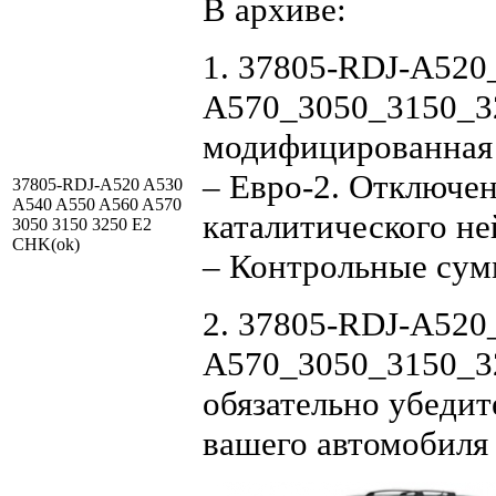
В архиве:
1. 37805-RDJ-A52
A570_3050_3150_32
модифицированная
– Евро-2. Отключен
37805-RDJ-A520 A530
A540 A550 A560 A570
каталитического не
3050 3150 3250 E2
CHK(ok)
– Контрольные су
2. 37805-RDJ-A52
A570_3050_3150_32
обязательно убедит
вашего автомобиля