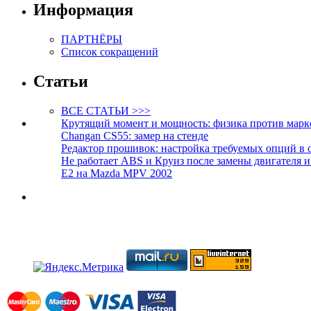
Информация
ПАРТНЁРЫ
Список сокращений
Статьи
ВСЕ СТАТЬИ >>>
Крутящий момент и мощность: физика против марк
Changan CS55: замер на стенде
Редактор прошивок: настройка требуемых опций в 
Не работает ABS и Круиз после замены двигателя 
E2 на Mazda MPV 2002