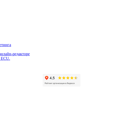
етинга
онлайн-редакторе
и ECU.