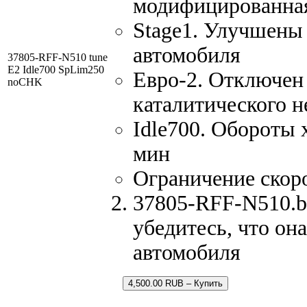
модифицированна
Stage1. Улучшены
автомобиля
37805-RFF-N510 tune
E2 Idle700 SpLim250
Евро-2. Отключен 
noCHK
каталитического н
Idle700. Обороты 
мин
Ограничение скор
37805-RFF-N510.bi
убедитесь, что он
автомобиля
4,500.00 RUB – Купить