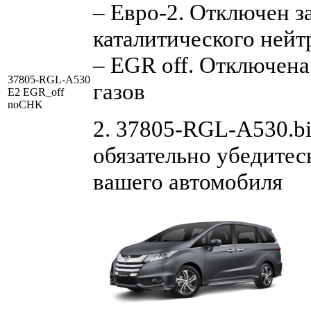
– Евро-2. Отключен з
каталитического нейт
– EGR off. Отключен
37805-RGL-A530
газов
E2 EGR_off
noCHK
2. 37805-RGL-A530.bi
обязательно убедитес
вашего автомобиля