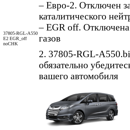
– Евро-2. Отключен з
каталитического нейт
– EGR off. Отключен
37805-RGL-A550
газов
E2 EGR_off
noCHK
2. 37805-RGL-A550.bi
обязательно убедитес
вашего автомобиля