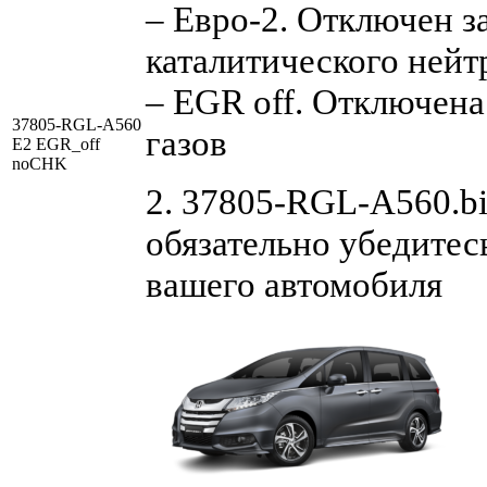
– Евро-2. Отключен з
каталитического нейт
– EGR off. Отключен
37805-RGL-A560
газов
E2 EGR_off
noCHK
2. 37805-RGL-A560.bi
обязательно убедитес
вашего автомобиля