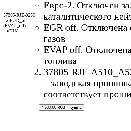
Евро-2. Отключен за
каталитического ней
37805-RJE-3250
E2 EGR_off
EGR off. Отключена
(EVAP_off)
noCHK
газов
EVAP off. Отключена
топлива
37805-RJE-A510_A5
– заводская прошивка
соответствует проши
4,500.00 RUB – Купить