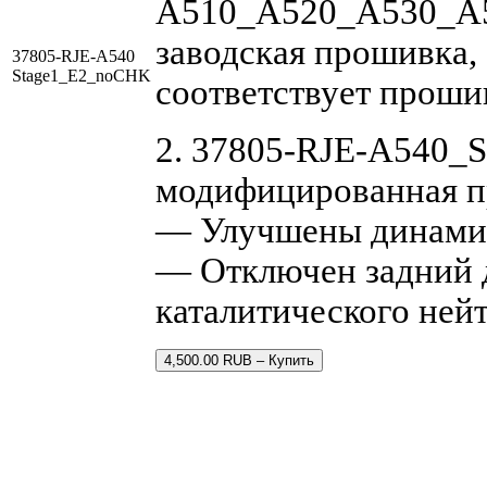
A510_A520_A530_A5
заводская прошивка, 
37805-RJE-A540
Stage1_E2_noCHK
соответствует проши
2. 37805-RJE-A540_
модифицированная п
— Улучшены динамич
— Отключен задний д
каталитического ней
4,500.00 RUB – Купить