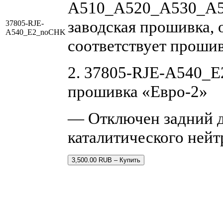
A510_A520_A530_A5
заводская прошивка, 
37805-RJE-
A540_E2_noCHK
соответствует проши
2. 37805-RJE-A540_
прошивка «Евро-2»
— Отключен задний д
каталитического нейт
3,500.00 RUB – Купить