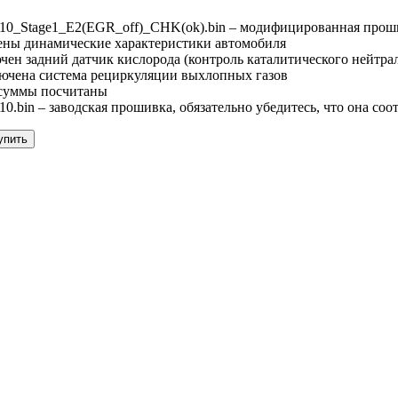
10_Stage1_E2(EGR_off)_CHK(ok).bin – модифицированная прош
ены динамические характеристики автомобиля
чен задний датчик кислорода (контроль каталитического нейтра
лючена система рециркуляции выхлопных газов
суммы посчитаны
0.bin – заводская прошивка, обязательно убедитесь, что она со
упить