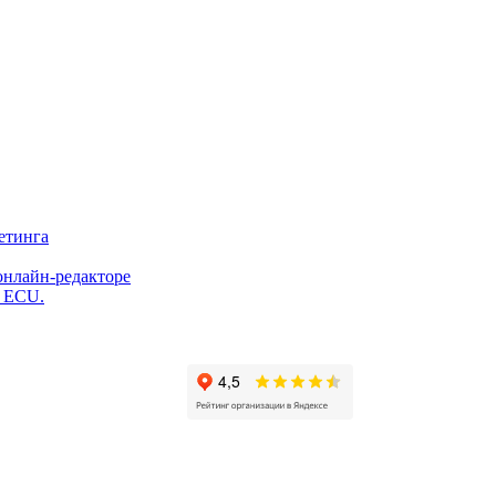
етинга
онлайн-редакторе
и ECU.