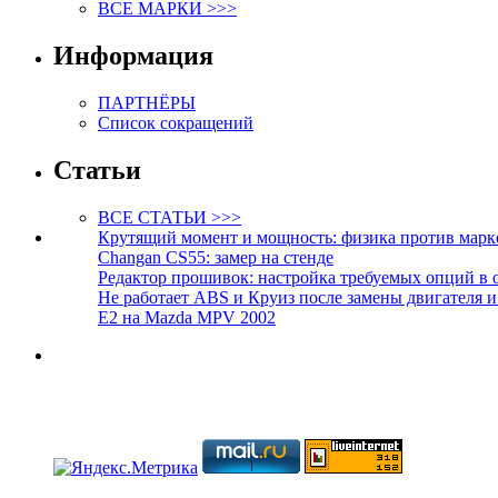
ВСЕ МАРКИ >>>
Информация
ПАРТНЁРЫ
Список сокращений
Статьи
ВСЕ СТАТЬИ >>>
Крутящий момент и мощность: физика против марк
Changan CS55: замер на стенде
Редактор прошивок: настройка требуемых опций в 
Не работает ABS и Круиз после замены двигателя 
E2 на Mazda MPV 2002