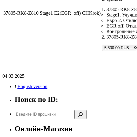
37805-RK8-Z8
37805-RK8-Z810 Stage1 E2(EGR_off) CHK(ok)
Stage1. Улучш
Евро-2. Отклю
EGR off. Отк
Контрольные 
37805-RK8-Z81
5,500.00 RUB – К
04.03.2025 |
!
English version
Поиск по ID:
Поиск
Онлайн-Магазин