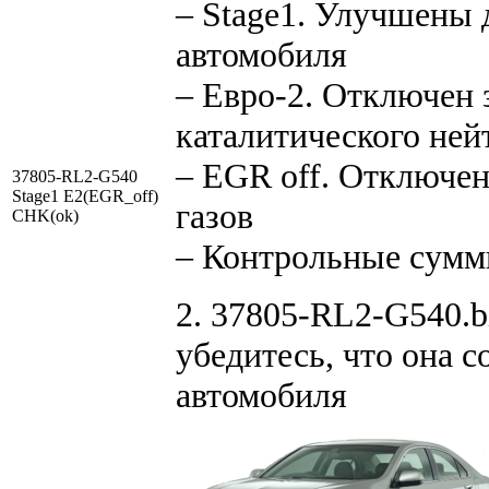
– Stage1. Улучшены
автомобиля
– Евро-2. Отключен 
каталитического ней
– EGR off. Отключе
37805-RL2-G540
Stage1 E2(EGR_off)
газов
CHK(ok)
– Контрольные сумм
2. 37805-RL2-G540.b
убедитесь, что она 
автомобиля