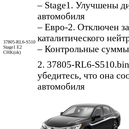
– Stage1. Улучшены д
автомобиля
– Евро-2. Отключен з
каталитического нейт
37805-RL6-S510
– Контрольные суммы
Stage1 E2
CHK(ok)
2. 37805-RL6-S510.bin
убедитесь, что она с
автомобиля