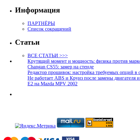
Информация
ПАРТНЁРЫ
Список сокращений
Статьи
ВСЕ СТАТЬИ >>>
Крутящий момент и мощность: физика против марк
Changan CS55: замер на стенде
Редактор прошивок: настройка требуемых опций в 
Не работает ABS и Круиз после замены двигателя 
E2 на Mazda MPV 2002