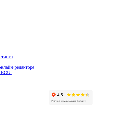
етинга
онлайн-редакторе
и ECU.