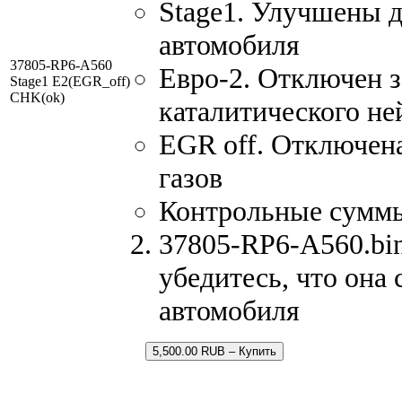
Stage1. Улучшены 
автомобиля
37805-RP6-A560
Евро-2. Отключен з
Stage1 E2(EGR_off)
CHK(ok)
каталитического не
EGR off. Отключен
газов
Контрольные сумм
37805-RP6-A560.bin
убедитесь, что она
автомобиля
5,500.00 RUB – Купить