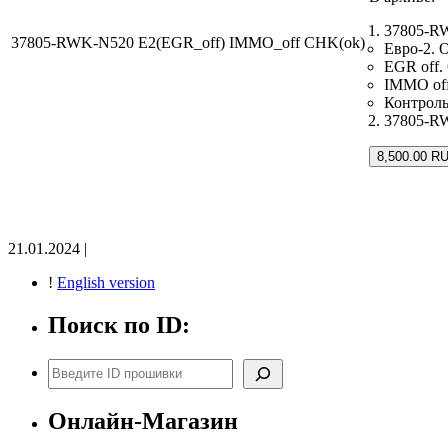
37805-R
37805-RWK-N520 E2(EGR_off) IMMO_off CHK(ok)
Евро-2. 
EGR off.
IMMO off
Контрол
37805-RW
8,500.00 R
21.01.2024 |
!
English version
Поиск по ID:
Поиск
Онлайн-Магазин