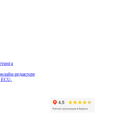
етинга
онлайн-редакторе
и ECU.