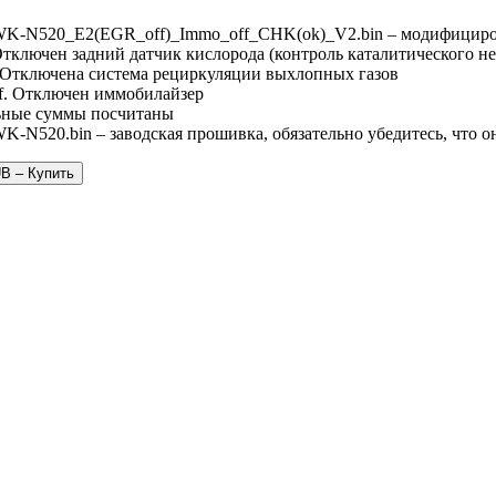
WK-N520_E2(EGR_off)_Immo_off_CHK(ok)_V2.bin – модифициро
Отключен задний датчик кислорода (контроль каталитического не
 Отключена система рециркуляции выхлопных газов
. Отключен иммобилайзер
ьные суммы посчитаны
K-N520.bin – заводская прошивка, обязательно убедитесь, что 
UB – Купить