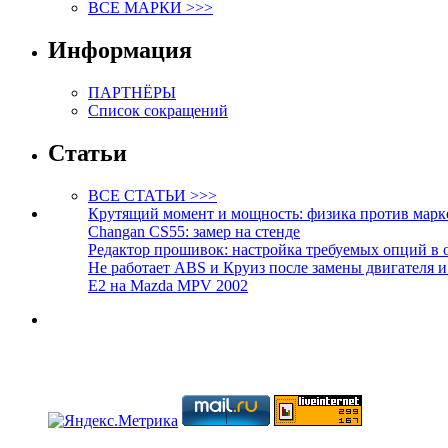
ВСЕ МАРКИ >>>
Информация
ПАРТНЁРЫ
Список сокращений
Статьи
ВСЕ СТАТЬИ >>>
Крутящий момент и мощность: физика против марк
Changan CS55: замер на стенде
Редактор прошивок: настройка требуемых опций в 
Не работает ABS и Круиз после замены двигателя 
E2 на Mazda MPV 2002