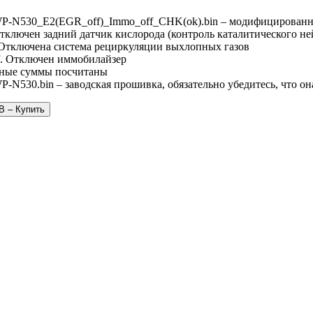
P-N530_E2(EGR_off)_Immo_off_CHK(ok).bin – модифицированн
тключен задний датчик кислорода (контроль каталитического не
 Отключена система рециркуляции выхлопных газов
. Отключен иммобилайзер
ные суммы посчитаны
-N530.bin – заводская прошивка, обязательно убедитесь, что о
B – Купить