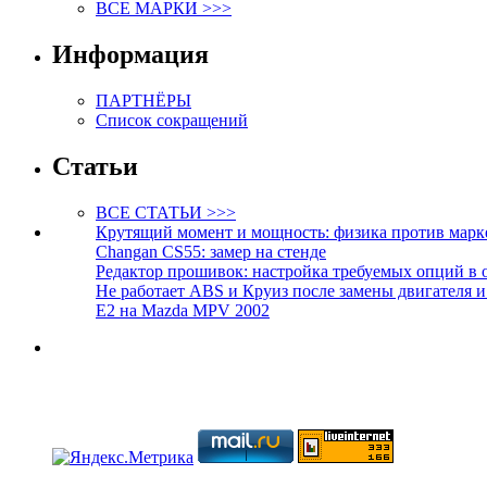
ВСЕ МАРКИ >>>
Информация
ПАРТНЁРЫ
Список сокращений
Статьи
ВСЕ СТАТЬИ >>>
Крутящий момент и мощность: физика против марк
Changan CS55: замер на стенде
Редактор прошивок: настройка требуемых опций в 
Не работает ABS и Круиз после замены двигателя 
E2 на Mazda MPV 2002