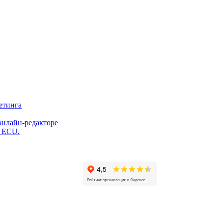
етинга
онлайн-редакторе
и ECU.