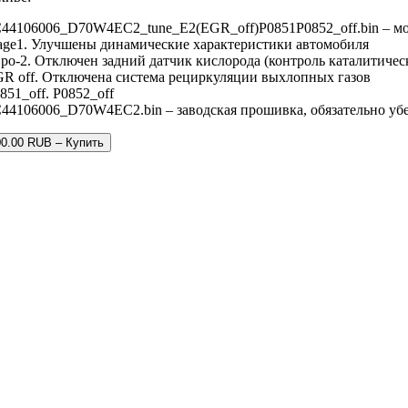
44106006_D70W4EC2_tune_E2(EGR_off)P0851P0852_off.bin – м
age1. Улучшены динамические характеристики автомобиля
ро-2. Отключен задний датчик кислорода (контроль каталитичес
R off. Отключена система рециркуляции выхлопных газов
851_off. P0852_off
44106006_D70W4EC2.bin – заводская прошивка, обязательно убе
00.00 RUB – Купить