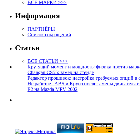
ВСЕ МАРКИ >>>
Информация
ПАРТНЁРЫ
Список сокращений
Статьи
ВСЕ СТАТЬИ >>>
Крутящий момент и мощность: физика против марк
Changan CS55: замер на стенде
Редактор прошивок: настройка требуемых опций в 
Не работает ABS и Круиз после замены двигателя 
E2 на Mazda MPV 2002