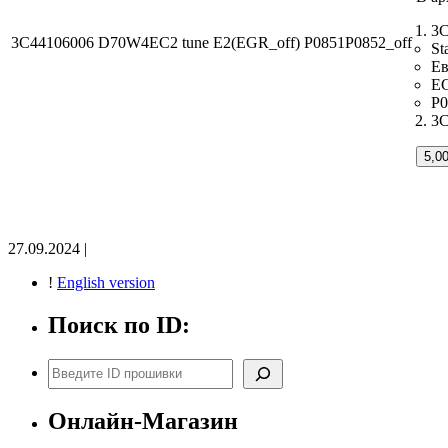
3C
3C44106006 D70W4EC2 tune E2(EGR_off) P0851P0852_off
St
Ев
EG
P0
3C
5,0
27.09.2024 |
!
English version
Поиск по ID:
Поиск
Онлайн-Магазин