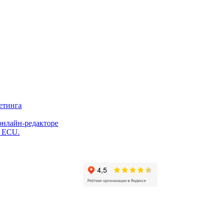
етинга
онлайн-редакторе
и ECU.