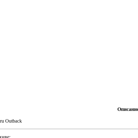
Описани
ru Outback
хиве: