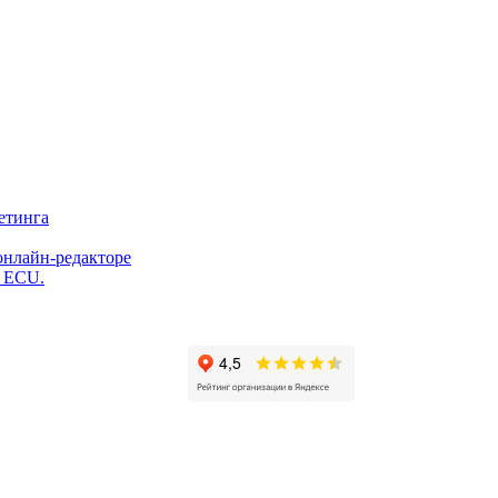
етинга
онлайн-редакторе
и ECU.