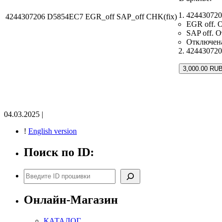
42443072
4244307206 D5854EC7 EGR_off SAP_off CHK(fix)
EGR off. 
SAP off. 
Отключена
424430720
3,000.00 RUB
04.03.2025 |
!
English version
Поиск по ID:
Поиск
Онлайн-Магазин
КАТАЛОГ