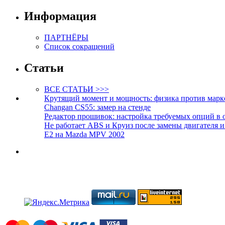
Информация
ПАРТНЁРЫ
Список сокращений
Статьи
ВСЕ СТАТЬИ >>>
Крутящий момент и мощность: физика против марк
Changan CS55: замер на стенде
Редактор прошивок: настройка требуемых опций в 
Не работает ABS и Круиз после замены двигателя 
E2 на Mazda MPV 2002