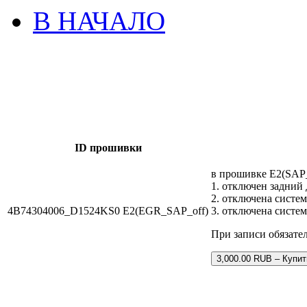
В НАЧАЛО
ID прошивки
в прошивке E2(SAP
1. отключен задний 
2. отключена систем
4B74304006_D1524KS0 E2(EGR_SAP_off)
3. отключена систе
При записи обязате
3,000.00 RUB – Купит