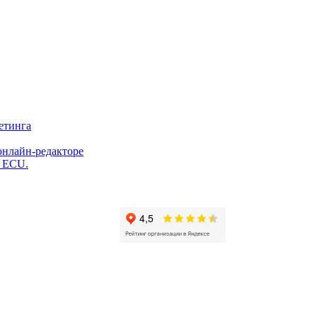
етинга
онлайн-редакторе
и ECU.