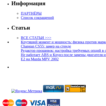
Информация
ПАРТНЁРЫ
Список сокращений
Статьи
ВСЕ СТАТЬИ >>>
Крутящий момент и мощность: физика против марк
Changan CS55: замер на стенде
Редактор прошивок: настройка требуемых опций в 
Не работает ABS и Круиз после замены двигателя 
E2 на Mazda MPV 2002