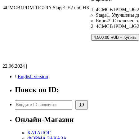
4CMCB1PDM 1JG29A Stage1 E2 noCHK
4CMCB1PDM_1JG29A
Stage1. Улучшены д
Евро-2. Отключен з
4CMCB1PDM_1JG29A.b
4,500.00 RUB – Купить
22.06.2024 |
!
English version
Поиск по ID:
Поиск
Онлайн-Магазин
КАТАЛОГ
ФОРМА ЗАКАЗА