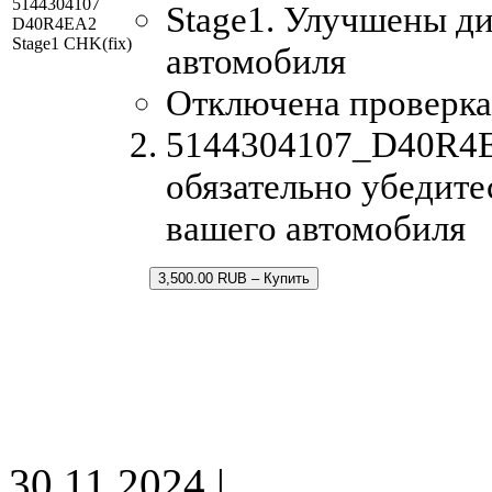
5144304107
Stage1. Улучшены д
D40R4EA2
Stage1 CHK(fix)
автомобиля
Отключена проверка
5144304107_D40R4EA
обязательно убедите
вашего автомобиля
3,500.00 RUB – Купить
30.11.2024 |