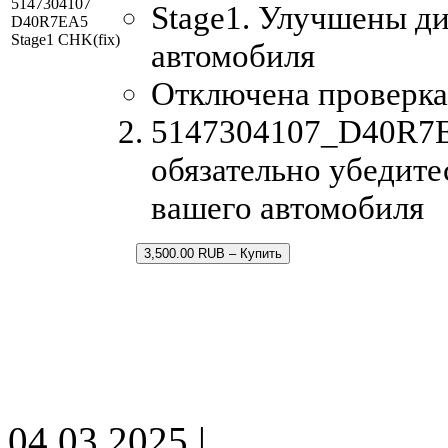
5147304107
Stage1. Улучшены д
D40R7EA5
Stage1 CHK(fix)
автомобиля
Отключена проверка
5147304107_D40R7EA
обязательно убедите
вашего автомобиля
3,500.00 RUB – Купить
04.03.2025 |