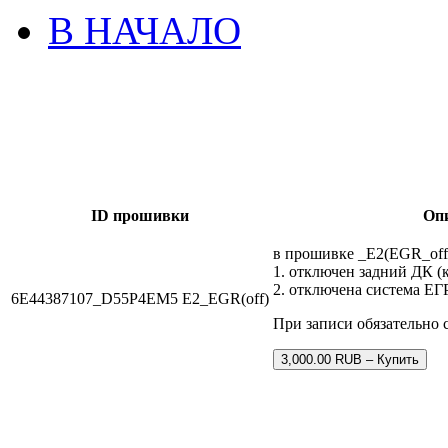
В НАЧАЛО
ID прошивки
Оп
в прошивке _E2(EGR_off
1. отключен задний ДК (к
2. отключена система ЕГ
6E44387107_D55P4EM5 E2_EGR(off)
При записи обязательно 
3,000.00 RUB – Купить